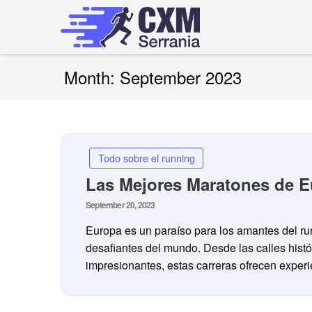
Skip
to
content
cxmserrania.es
Month:
September 2023
Todo sobre el running
Las Mejores Maratones de E
Posted
September 20, 2023
on
Europa es un paraíso para los amantes del r
desafiantes del mundo. Desde las calles histó
impresionantes, estas carreras ofrecen exper